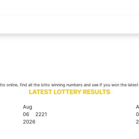
to online, find all the lotto winning numbers and see if you won the latest
LATEST LOTTERY RESULTS
Aug
A
06
2
2
2
1
0
2026
2