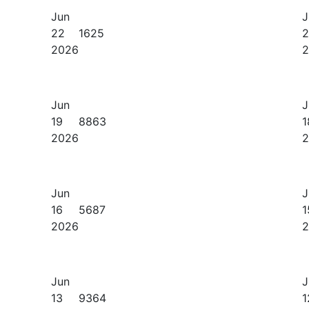
Jun
J
22
1
6
2
5
2
2026
2
Jun
J
19
8
8
6
3
1
2026
2
Jun
J
16
5
6
8
7
1
2026
2
Jun
J
13
9
3
6
4
1