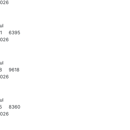
026
ul
1
6
3
9
5
026
ul
8
9
6
1
8
026
ul
5
8
3
6
0
026