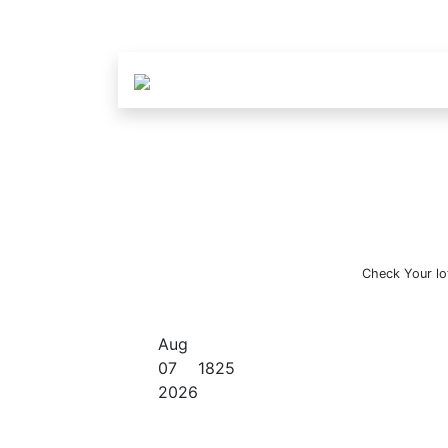
Check Your lot
Aug
07
1
8
2
5
2026