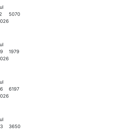
ul
2
5
0
7
0
026
ul
9
1
9
7
9
026
ul
6
6
1
9
7
026
ul
3
3
6
5
0